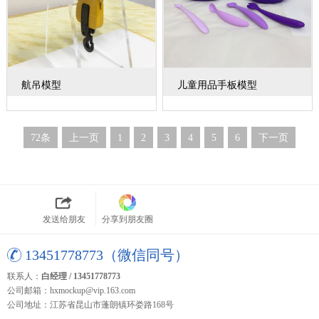
航吊模型
儿童用品手板模型
72条
上一页
1
2
3
4
5
6
下一页
发送给朋友
分享到朋友圈
13451778773（微信同号）
联系人：
白经理 / 13451778773
公司邮箱：hxmockup@vip.163.com
公司地址：江苏省昆山市蓬朗镇环娄路168号