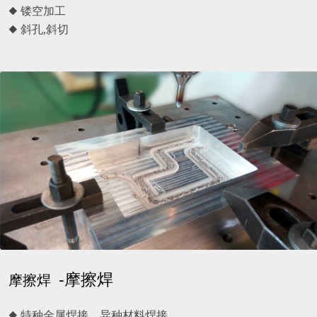
◆ 镂空加工
◆ 斜孔,斜切
-摩擦焊
摩擦焊
◆ 特种金属焊接、异种材料焊接