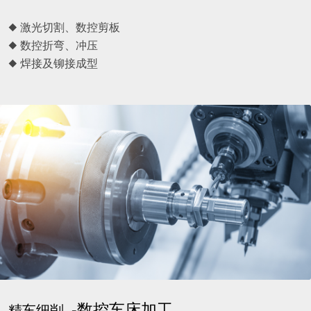
◆ 激光切割、数控剪板
◆ 数控折弯、冲压
◆ 焊接及铆接成型
-数控车床加工
精车细削